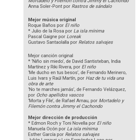
Mortadelo y Filemón contra Jimmy el Cachondo
Anna Soler-Pont por
Rastros de sándalo
Mejor música original
Roque Baños por
El niño
* Julio de la Rosa por
La isla mínima
Pascal Gaigne por
Loreak
Gustavo Santaolalla por
Relatos salvajes
Mejor canción original
* ‘Niño sin miedo’, de David Santisteban, India
Martínez y Riki Rivera, por
El niño
‘Me ducho en tus besos’, de Fernando Merinero,
Luis Ivars y Raúl Martín, por
Haz de tu vida una
obra de arte
‘No te marches jamás’, de Fernando Velázquez,
por
Ocho apellidos vascos
‘Morta y File’, de Rafael Arnau, por
Mortadelo y
Filemón contra Jimmy el Cachondo
Mejor dirección de producción
* Edmon Roch y Toni Novella por
El niño
Manuela Ocón por
La isla mínima
Esther García por
Relatos salvajes