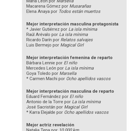
María León por
Marsella
Macarena Gómez por
Musarañas
Elena Anaya por
Todos están muertos
Mejor interpretación masculina protagonista
* Javier Gutiérrez por
La isla mínima
Raúl Arévalo por
La isla mínima
Ricardo Darín por
Relatos salvajes
Luis Bermejo por
Magical Girl
Mejor interpretación femenina de reparto
Bárbara Lennie por
El niño
Mercedes León por
La isla mínima
Goya Toledo por
Marsella
* Carmen Machi por
Ocho apellidos vascos
Mejor interpretación masculina de reparto
Eduard Fernández por
El niño
Antonio de la Torre por
La isla mínima
José Sacristán por
Magical Girl
* Karra Elejalde por
Ocho apellidos vascos
Mejor actriz revelación
Natalia Tena por
10.000 km