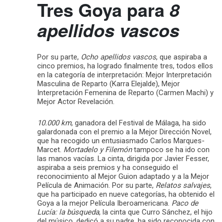
Tres Goya para
8
apellidos vascos
Por su parte,
Ocho apellidos vascos
, que aspiraba a
cinco premios, ha logrado finalmente tres, todos ellos
en la categoría de interpretación: Mejor Interpretación
Masculina de Reparto (Karra Elejalde), Mejor
Interpretación Femenina de Reparto (Carmen Machi) y
Mejor Actor Revelación.
10.000 km
, ganadora del Festival de Málaga, ha sido
galardonada con el premio a la Mejor Dirección Novel,
que ha recogido un entusiasmado Carlos Marques-
Marcet.
Mortadelo y Filemón
tampoco se ha ido con
las manos vacías. La cinta, dirigida por Javier Fesser,
aspiraba a seis premios y ha conseguido el
reconocimiento al Mejor Guion adaptado y a la Mejor
Película de Animación. Por su parte,
Relatos salvajes
,
que ha participado en nueve categorías, ha obtenido el
Goya a la mejor Película Iberoamericana.
Paco de
Lucía: la búsqueda
, la cinta que Curro Sánchez, el hijo
del músico, dedicó a su padre, ha sido reconocida con