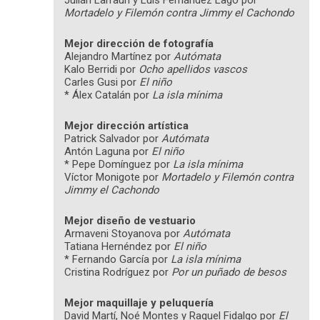
Julián Larrauri y Luis Fernández Lago por
Mortadelo y Filemón contra Jimmy el Cachondo
Mejor dirección de fotografía
Alejandro Martínez por
Autómata
Kalo Berridi por
Ocho apellidos vascos
Carles Gusi por
El niño
* Álex Catalán por
La isla mínima
Mejor dirección artística
Patrick Salvador por
Autómata
Antón Laguna por
El niño
* Pepe Domínguez por
La isla mínima
Víctor Monigote por
Mortadelo y Filemón contra
Jimmy el Cachondo
Mejor diseño de vestuario
Armaveni Stoyanova por
Autómata
Tatiana Hernéndez por
El niño
* Fernando García por
La isla mínima
Cristina Rodríguez por
Por un puñado de besos
Mejor maquillaje y peluquería
David Martí, Noé Montes y Raquel Fidalgo por
El