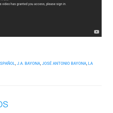
,
,
,
ESPAÑOL
J.A. BAYONA
JOSÉ ANTONIO BAYONA
LA
os