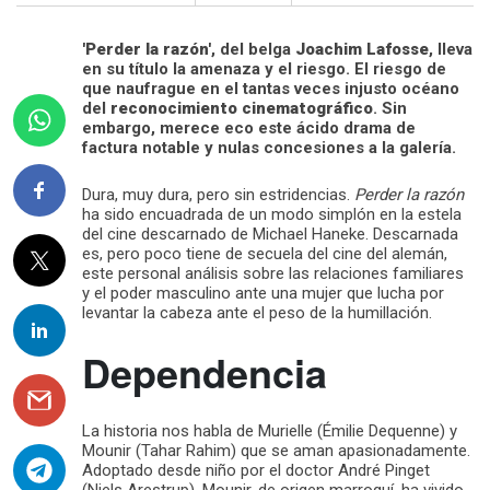
'Perder la razón'
, del belga
Joachim Lafosse
, lleva
en su título la amenaza y el riesgo. El riesgo de
que naufrague en el tantas veces injusto océano
del
reconocimiento cinematográfico
. Sin
embargo, merece eco este ácido drama de
factura notable y nulas concesiones a la galería.
Dura, muy dura, pero sin estridencias.
Perder la razón
ha sido encuadrada de un modo simplón en la estela
del cine descarnado de Michael Haneke. Descarnada
es, pero poco tiene de secuela del cine del alemán,
este personal análisis sobre las relaciones familiares
y el poder masculino ante una mujer que lucha por
levantar la cabeza ante el peso de la humillación.
Dependencia
La historia nos habla de Murielle (Émilie Dequenne) y
Mounir (Tahar Rahim) que se aman apasionadamente.
Adoptado desde niño por el doctor André Pinget
(Niels Arestrup), Mounir, de origen marroquí, ha vivido