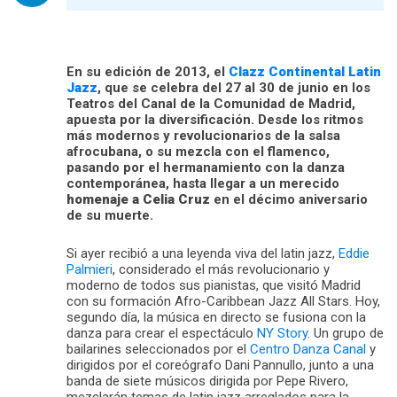
En su edición de 2013, el
Clazz Continental Latin
Jazz
, que se celebra del 27 al 30 de junio en los
Teatros del Canal de la Comunidad de Madrid,
apuesta por la diversificación. Desde los ritmos
más modernos y revolucionarios de la salsa
afrocubana, o su mezcla con el flamenco,
pasando por el hermanamiento con la danza
contemporánea, hasta llegar a un merecido
homenaje a Celia Cruz
en el décimo aniversario
de su muerte.
Si ayer recibió a una leyenda viva del latin jazz,
Eddie
Palmieri
, considerado el más revolucionario y
moderno de todos sus pianistas, que visitó Madrid
con su formación Afro-Caribbean Jazz All Stars. Hoy,
segundo día, la música en directo se fusiona con la
danza para crear el espectáculo
NY Story
. Un grupo de
bailarines seleccionados por el
Centro Danza Canal
y
dirigidos por el coreógrafo Dani Pannullo, junto a una
banda de siete músicos dirigida por Pepe Rivero,
mezclarán temas de latin jazz arreglados para la