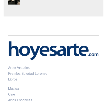
Artes Visuales
Premios Soledad Lorenzo
Libros
Música
Cine
Artes Escénicas