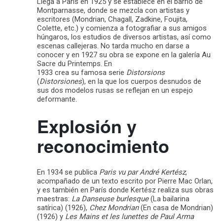
Llega a París en 1925 y se establece en el barrio de
Montparnasse, donde se mezcla con artistas y
escritores (Mondrian, Chagall, Zadkine, Foujita,
Colette, etc.) y comienza a fotografiar a sus amigos
húngaros, los estudios de diversos artistas, así como
escenas callejeras. No tarda mucho en darse a
conocer y en 1927 su obra se expone en la galería Au
Sacre du Printemps. En
1933 crea su famosa serie
Distorsions
(
Distorsiones
), en la que los cuerpos desnudos de
sus dos modelos rusas se reflejan en un espejo
deformante.
Explosión y
reconocimiento
En 1934 se publica
Paris vu par André Kertész
,
acompañado de un texto escrito por Pierre Mac Orlan,
y es también en París donde Kertész realiza sus obras
maestras:
La Danseuse burlesque
(La bailarina
satírica) (1926),
Chez Mondrian
(En casa de Mondrian)
(1926) y
Les Mains et les lunettes de Paul Arma