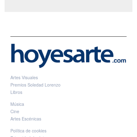
Artes Visuales
Premios Soledad Lorenzo
Libros
Música
Cine
Artes Escénicas
Política de cookies