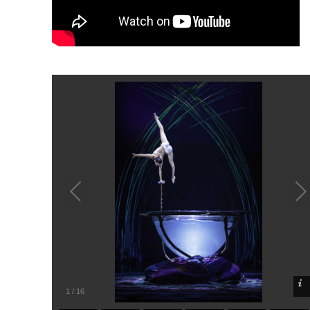
1
/
16