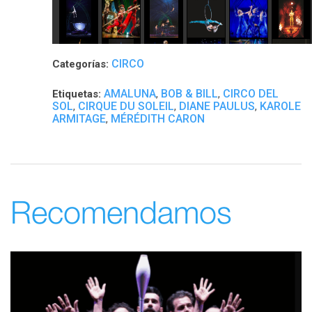
CIRCO
Categorías:
AMALUNA
BOB & BILL
CIRCO DEL
Etiquetas:
,
,
SOL
CIRQUE DU SOLEIL
DIANE PAULUS
KAROLE
,
,
,
ARMITAGE
MÉRÉDITH CARON
,
Recomendamos