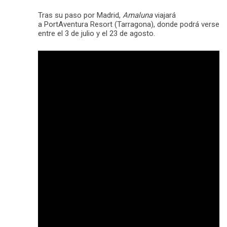
Tras su paso por Madrid,
Amaluna
viajará
a PortAventura Resort (Tarragona), donde podrá verse
entre el 3 de julio y el 23 de agosto.