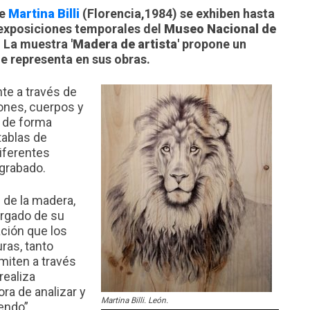
e
Martina Billi
(Florencia,1984) se exhiben hasta
e exposiciones temporales del
Museo Nacional de
La muestra '
Madera de artista
' propone un
e representa en sus obras.
nte a través de
ones, cuerpos y
a de forma
ablas de
iferentes
ograbado.
s de la madera,
argado de su
ación que los
ras, tanto
iten a través
realiza
ora de analizar y
Martina Billi. León.
endo”.