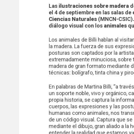
Las
ilustraciones sobre madera
d
el 4 de septiembre en las salas d
Ciencias Naturales
(MNCN-CSIC). 
diálogo visual con los
animales
qu
Los animales de Billi hablan al visita
la madera. La fuerza de sus expresi
posturas son captados por la artist
extremadamente minuciosa, sobre t
madera de gran formato mediante d
técnicas: bolígrafo, tinta china y pir
En palabras de Martina Billi, “a travé
un soporte noble, vivo y orgánico, c
propia historia, se captura la inform
cuerpos, las expresiones y las postu
humanas como animales, nos transm
de un código visual. Captura que se 
mediante el dibujo, gran aliado a la h
entender la realidad que estamos vi