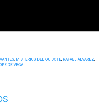
,
,
,
RVANTES
MISTERIOS DEL QUIJOTE
RAFAEL ÁLVAREZ
OPE DE VEGA
os