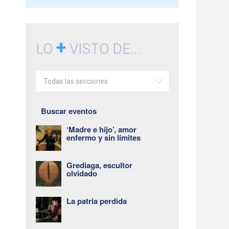
+
LO
VISTO DE...
Todas las secciones
Buscar eventos
‘Madre e hijo’, amor
enfermo y sin límites
Grediaga, escultor
olvidado
La patria perdida