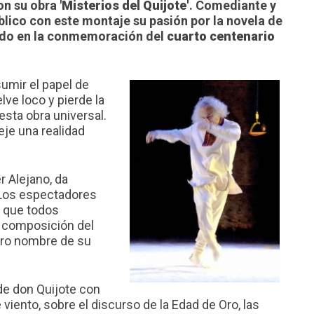
n su obra '
Misterios del Quijote'
. Comediante y
úblico con este montaje su pasión por la novela de
ondo en la conmemoración del
cuarto centenario
sumir el papel de
lve loco y pierde la
esta obra universal.
eje una realidad
r Alejano, da
 Los espectadores
e que todos
a composición del
dero nombre de su
 de don Quijote con
 viento, sobre el discurso de la Edad de Oro, las