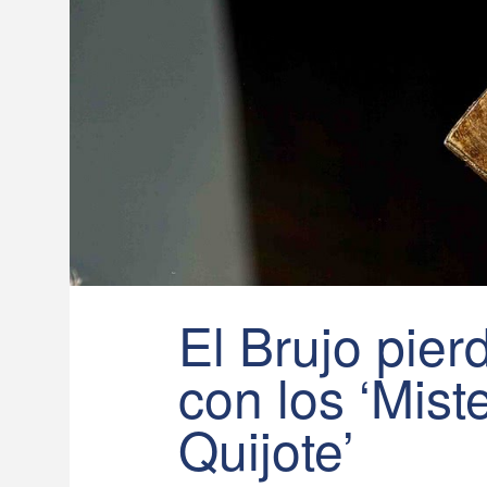
El Brujo pier
con los ‘Mist
Quijote’