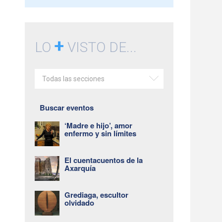
+
LO
VISTO DE...
Todas las secciones
Buscar eventos
‘Madre e hijo’, amor
enfermo y sin límites
El cuentacuentos de la
Axarquía
Grediaga, escultor
olvidado