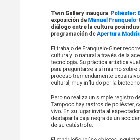
Twin Gallery
inaugura
'Poliéster: 
exposición de
Manuel Franquelo-
diálogo entre la cultura posindust
programación de
Apertura Madrid
El trabajo de Franquelo-Giner recorre
cultura y lo natural a través de la a
tecnología. Su práctica artística vue
para preguntarse a sí mismo sobre s
proceso tremendamente expansivo y c
cultural, muy influido por la biotecno
Pero no realiza un simple registro d
Tampoco hay rastros de poliéster, c
vivo. En su lugar invita al espectador
destapar la caja negra de un accident
de su catástrofe.
El madrileño reúne objetos inquiet