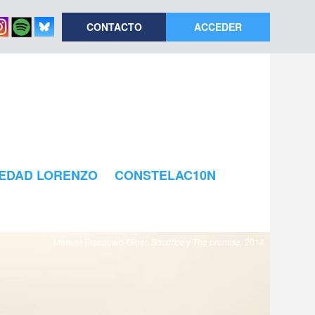
CONTACTO
ACCEDER
EDAD LORENZO
CONSTELAC10N
Manuel Franquelo-Giner,
Sacrifice
y
The promise
, 2014.