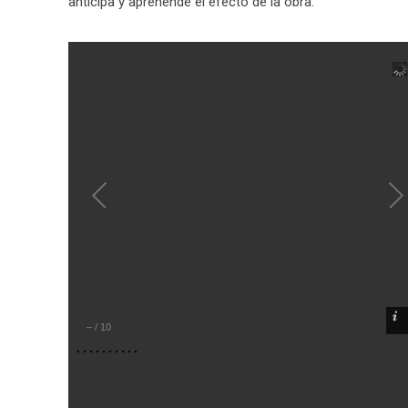
anticipa y aprehende el efecto de la obra.
–
/
10