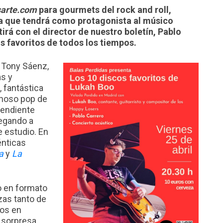
arte.com
para gourmets del rock and roll,
a que tendrá como protagonista al músico
tirá con el director de nuestro boletín, Pablo
s favoritos de todos los tiempos.
e Tony Sáenz,
as y
, fantástica
inoso pop de
pendiente
legando a
 estudio. En
énticas
a
y
La
o en formato
zas tanto de
os en
 sorpresa.