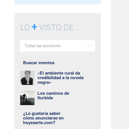
+
LO
VISTO DE...
Todas las secciones
Buscar eventos
«El ambiente rural da
credibilidad a la novela
negra»
Los caminos de
Iturbide
¿Le gustaría saber
cómo anunciarse en
hoyesarte.com?