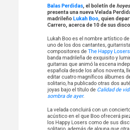
Balas Perdidas
, el boletín de
hoyes
presenta una nueva Velada Perdid
madrileño
Lukah Boo
, quien depar
Carrero, acerca de 10 de sus disco
Lukah Boo es el nombre artístico d
uno de los dos cantantes, guitarrist
compositores de
The Happy Losers
banda madrileña de exquisito y lum
guitarras que animó la escena inde
española desde los años noventa, l
editar cuatro magníficos álbumes de
solitario, ha publicado otras dos aut
joyas bajo el título de
Calidad de vid
sombra de ayer
.
La velada concluirá con un conciert
acústico en el que Boo ofrecerá pie
los Happy Losers como de sus disc
solitario, además de alguna que otra