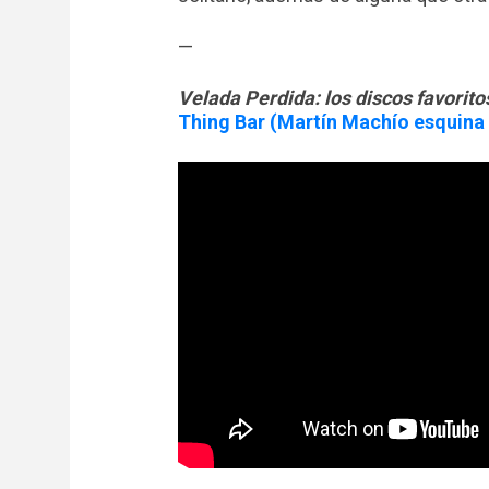
—
Velada Perdida: los discos favorit
Thing Bar (Martín Machío esquina 