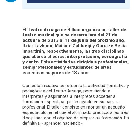
El
Teatro Arriaga
de
Bilbao
organiza un
taller de
teatro musical
que se desarrollará
del 21 de
octubre
de 2013 al
11 de junio del próximo año
.
Itziar Lazkano, Maitane Zalduegi y Gurutze Beitia
impartirán, respectivamente, las tres disciplinas
que abarca el curso:
interpretación, coreografía
y canto
. Esta actividad va
dirigida a profesionales,
semiprofesionales y estudiantes
de artes
escénicas mayores de 18 años.
Con esta iniciativa se refuerza la actividad formativa y
pedagógica del Teatro Arriaga, permitiendo a
intérpretes y aspirantes a intérpretes acceder a
formación específica que les ayude en su carrera
profesional. El taller consiste en montar un pequeño
espectáculo, en el que el alumnado practicará las tres
disciplinas con el objetivo de ampliar su formación. En
definitiva, «aprender haciendo».