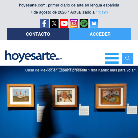
hoyesarte.com, primer diario de arte en lengua española
7 de agosto de 2026 / Actualizado a
11:19h
CONTACTO
ACCEDER
Casa de México en España presenta 'Frida Kahlo: alas para volar'.