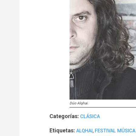
Dúo Alqhai.
Categorías:
CLÁSICA
Etiquetas:
,
ALQHAI
FESTIVAL MÚSICA