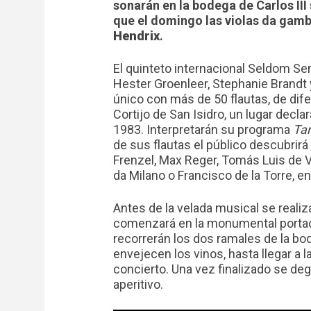
sonarán en la bodega de Carlos III 
que el domingo las violas da gamb
Hendrix
.
El quinteto internacional Seldom S
Hester Groenleer, Stephanie Brandt 
único con más de 50 flautas, de dif
Cortijo de San Isidro, un lugar dec
1983. Interpretarán su programa
Ta
de sus flautas el público descubri
Frenzel, Max Reger, Tomás Luis de 
da Milano o Francisco de la Torre, en
Antes de la velada musical se realiz
comenzará en la monumental portad
recorrerán los dos ramales de la bo
envejecen los vinos, hasta llegar a 
concierto. Una vez finalizado se de
aperitivo.