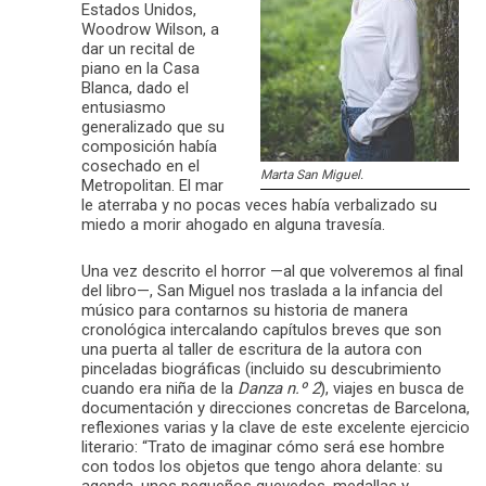
Estados Unidos,
Woodrow Wilson, a
dar un recital de
piano en la Casa
Blanca, dado el
entusiasmo
generalizado que su
composición había
cosechado en el
Marta San Miguel.
Metropolitan. El mar
le aterraba y no pocas veces había verbalizado su
miedo a morir ahogado en alguna travesía.
Una vez descrito el horror —al que volveremos al final
del libro—, San Miguel nos traslada a la infancia del
músico para contarnos su historia de manera
cronológica intercalando capítulos breves que son
una puerta al taller de escritura de la autora con
pinceladas biográficas (incluido su descubrimiento
cuando era niña de la
Danza n.º 2
), viajes en busca de
documentación y direcciones concretas de Barcelona,
reflexiones varias y la clave de este excelente ejercicio
literario: “Trato de imaginar cómo será ese hombre
con todos los objetos que tengo ahora delante: su