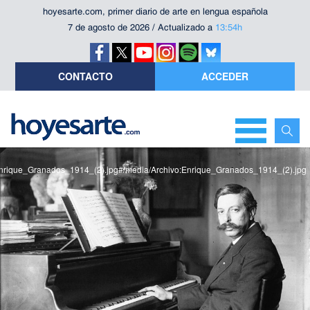
hoyesarte.com, primer diario de arte en lengua española
7 de agosto de 2026 / Actualizado a
13:54h
CONTACTO
ACCEDER
e:Enrique_Granados_1914_(2).jpg#/media/Archivo:Enrique_Granados_1914_(2).jpg