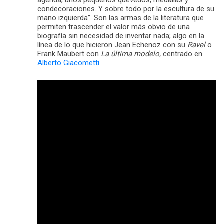
agenda, unos pequeños quevedos, medallas y
condecoraciones. Y sobre todo por la escultura de su
mano izquierda”. Son las armas de la literatura que
permiten trascender el valor más obvio de una
biografía sin necesidad de inventar nada; algo en la
línea de lo que hicieron Jean Echenoz con su
Ravel
o
Frank Maubert con
La última modelo,
centrado en
Alberto Giacometti
.