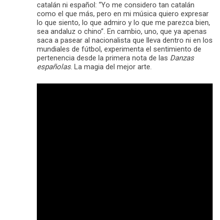
catalán ni español: “Yo me considero tan catalán
como el que más, pero en mi música quiero expresar
lo que siento, lo que admiro y lo que me parezca bien,
sea andaluz o chino”. En cambio, uno, que ya apenas
saca a pasear al nacionalista que lleva dentro ni en los
mundiales de fútbol, experimenta el sentimiento de
pertenencia desde la primera nota de las
Danzas
españolas
. La magia del mejor arte.