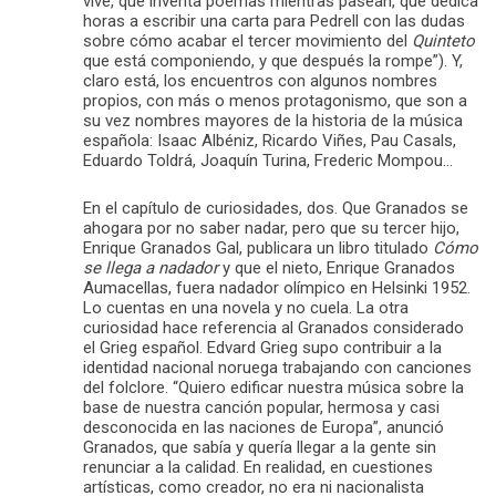
vive, que inventa poemas mientras pasean, que dedica
horas a escribir una carta para Pedrell con las dudas
sobre cómo acabar el tercer movimiento del
Quinteto
que está componiendo, y que después la rompe”). Y,
claro está, los encuentros con algunos nombres
propios, con más o menos protagonismo, que son a
su vez nombres mayores de la historia de la música
española: Isaac Albéniz, Ricardo Viñes, Pau Casals,
Eduardo Toldrá, Joaquín Turina, Frederic Mompou…
En el capítulo de curiosidades, dos. Que Granados se
ahogara por no saber nadar, pero que su tercer hijo,
Enrique Granados Gal, publicara un libro titulado
Cómo
se llega a nadador
y que el nieto, Enrique Granados
Aumacellas, fuera nadador olímpico en Helsinki 1952.
Lo cuentas en una novela y no cuela. La otra
curiosidad hace referencia al Granados considerado
el Grieg español. Edvard Grieg supo contribuir a la
identidad nacional noruega trabajando con canciones
del folclore. “Quiero edificar nuestra música sobre la
base de nuestra canción popular, hermosa y casi
desconocida en las naciones de Europa”, anunció
Granados, que sabía y quería llegar a la gente sin
renunciar a la calidad. En realidad, en cuestiones
artísticas, como creador, no era ni nacionalista