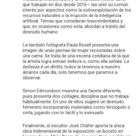
que trabajan en dúo desde 2016— las unió su común
interés por aspectos como la sobreexplotación de los
recursos naturales o la irrupción de la inteligencia
artificial. Temas que consideran trascendentales y
que, en ocasiones como esta, abordan a través del
desnudo humano.
La también fotógrafa Paula Rosell presenta una
imagen de unas piernas de mujer recostadas sobre
una cama. Se trata de una escena cotidiana de la que
la artista logra extraer belleza o, como ella señala:
La
bellezza è un diritto
; todos la tenemos a nuestro
alcance cada día, solo tenemos que pararnos a
observar.
Simon Edmondson muestra una faceta diferente,
pues presenta dos
collages
, disciplina que no trabaja
habitualmente. En uno de ellos sugiere un desnudo
femenino incorporando materiales como terciopelo o
cinta, jugando con lo táctil y lo insinuado.
Finalmente, el escultor José Cháfer aporta la única
obra tridimensional de la exposición: un boceto en