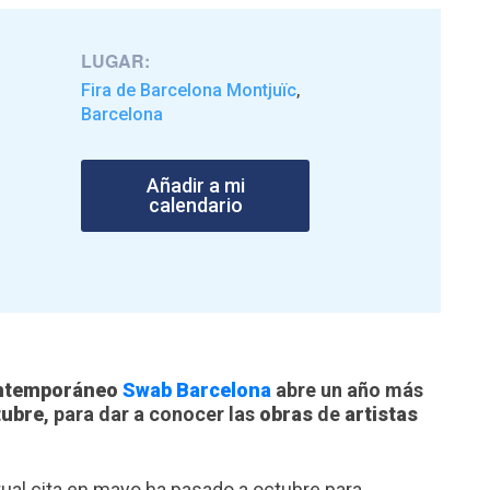
LUGAR:
Fira de Barcelona Montjuïc
,
Barcelona
Añadir a mi
calendario
Contemporáneo
Swab Barcelona
abre un año más
ctubre
, para dar a conocer las
obras
de
artistas
ual cita en mayo ha pasado a octubre para