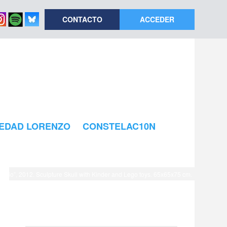
CONTACTO
ACCEDER
EDAD LORENZO
CONSTELAC10N
schio”, 2012. Sculpture Skull with Kinder and Lego toys. 65x65x75 cm.