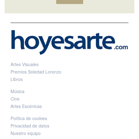
Artes Visuales
Premios Soledad Lorenzo
Libros
Música
Cine
Artes Escénicas
Política de cookies
Privacidad de datos
Nuestro equipo