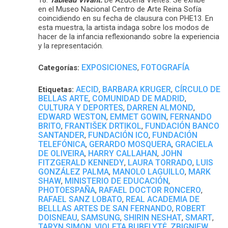
en el Museo Nacional Centro de Arte Reina Sofía
coincidiendo en su fecha de clausura con PHE13. En
esta muestra, la artista indaga sobre los modos de
hacer de la infancia reflexionando sobre la experiencia
y la representación.
EXPOSICIONES
FOTOGRAFÍA
Categorías:
,
AECID
BARBARA KRUGER
CÍRCULO DE
Etiquetas:
,
,
BELLAS ARTE
COMUNIDAD DE MADRID
,
,
CULTURA Y DEPORTES
DARREN ALMOND
,
,
EDWARD WESTON
EMMET GOWIN
FERNANDO
,
,
BRITO
FRANTIŠEK DRTIKOL
FUNDACIÓN BANCO
,
,
SANTANDER
FUNDACIÓN ICO
FUNDACIÓN
,
,
TELEFÓNICA
GERARDO MOSQUERA
GRACIELA
,
,
DE OLIVEIRA
HARRY CALLAHAN
JOHN
,
,
FITZGERALD KENNEDY
LAURA TORRADO
LUIS
,
,
GONZÁLEZ PALMA
MANOLO LAGUILLO
MARK
,
,
SHAW
MINISTERIO DE EDUCACIÓN
,
,
PHOTOESPAÑA
RAFAEL DOCTOR RONCERO
,
,
RAFAEL SANZ LOBATO
REAL ACADEMIA DE
,
BELLLAS ARTES DE SAN FERNANDO
ROBERT
,
DOISNEAU
SAMSUNG
SHIRIN NESHAT
SMART
,
,
,
,
TARYN SIMON
VIOLETA BUBELYTĖ
ZBIGNIEW
,
,