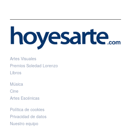
Artes Visuales
Premios Soledad Lorenzo
Libros
Música
Cine
Artes Escénicas
Política de cookies
Privacidad de datos
Nuestro equipo