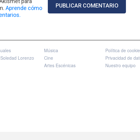
 Akismet para
am.
Aprende cómo
ntarios.
suales
Música
Política de cooki
 Soledad Lorenzo
Cine
Privacidad de da
Artes Escénicas
Nuestro equipo