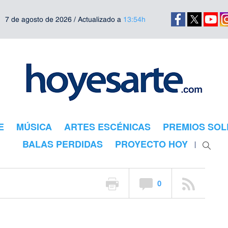
7 de agosto de 2026 / Actualizado a
13:54h
m de Bilbao y
milia,
n un nuevo
E
MÚSICA
ARTES ESCÉNICAS
PREMIOS SOL
lin
BALAS PERDIDAS
PROYECTO HOY
ra sobre las grandes civilizaciones de la humanidad, lleva años regalándo
0
 en la que a través de un espectacular formato de páginas desplegables