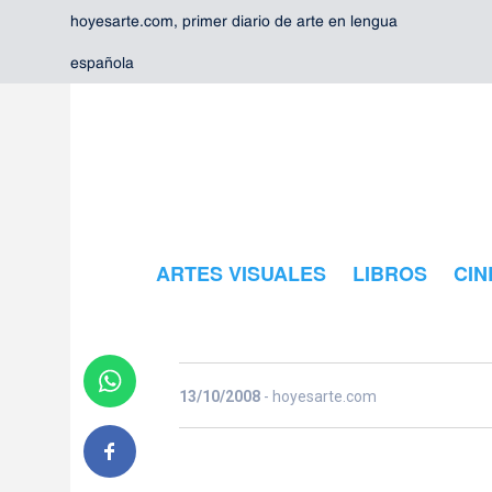
hoyesarte.com, primer diario de arte en lengua
española
El Guggenhei
la Sagrada Fa
referentes e
ARTES VISUALES
LIBROS
CIN
tomo de Stier
Henri Stierlin, autor de numerosos libros de arte y arquitectu
13/10/2008
- hoyesarte.com
Arquitectura del siglo XX: Nuestra historia vista desde el cielo
,
construcciones desde la antigüedad hasta nuestros días.