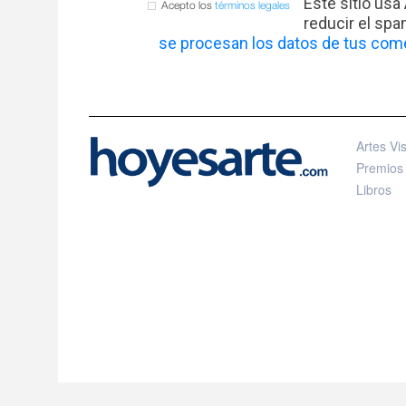
Este sitio usa
Acepto los
términos legales
reducir el sp
se procesan los datos de tus come
Artes Vi
Premios
Libros