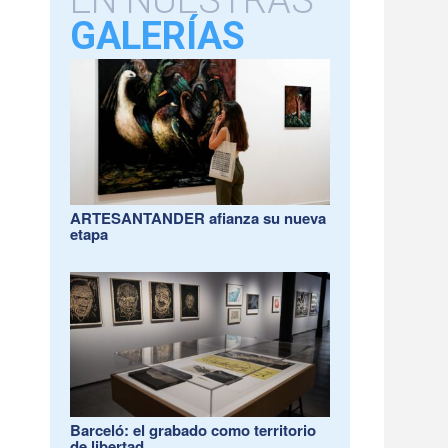
EN NUESTRAS
GALERÍAS
ARTESANTANDER afianza su nueva
etapa
Barceló: el grabado como territorio
de libertad