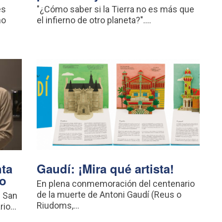
es
"¿Cómo saber si la Tierra no es más que
no
el infierno de otro planeta?"....
nta
Gaudí: ¡Mira qué artista!
do
En plena conmemoración del centenario
de la muerte de Antoni Gaudí (Reus o
e San
Riudoms,...
io...