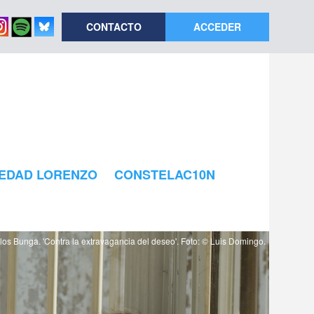
CONTACTO
ACCEDER
EDAD LORENZO
CONSTELAC10N
los Bunga. 'Contra la extravagancia del deseo'. Foto: © Luis Domingo.