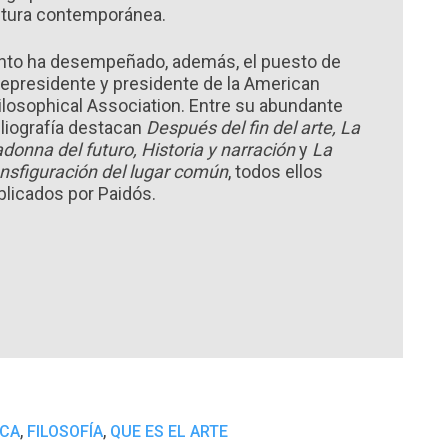
ltura contemporánea.
nto ha desempeñado, además, el puesto de
cepresidente y presidente de la American
ilosophical Association. Entre su abundante
bliografía destacan
Después del fin del arte, La
donna del futuro, Historia y narración
y
La
ansfiguración del lugar común
, todos ellos
blicados por Paidós.
,
,
ICA
FILOSOFÍA
QUE ES EL ARTE