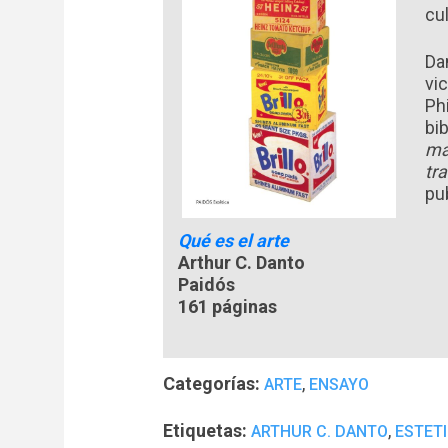
cu
Da
vi
Ph
bi
ma
tr
pu
Qué es el arte
Arthur C. Danto
Paidós
161 páginas
Categorías:
,
ARTE
ENSAYO
Etiquetas:
,
ARTHUR C. DANTO
ESTET