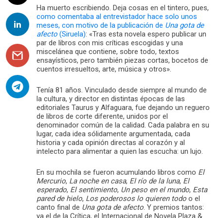
Ha muerto escribiendo. Deja cosas en el tintero, pues,
como comentaba al entrevistador hace solo unos
meses, con motivo de la publicación de
Una gota de
afecto
(Siruela)
: «Tras esta novela espero publicar un
par de libros con mis críticas escogidas y una
miscelánea que contiene, sobre todo, textos
ensayísticos, pero también piezas cortas, bocetos de
cuentos irresueltos, arte, música y otros».
Tenía 81 años. Vinculado desde siempre al mundo de
la cultura, y director en distintas épocas de las
editoriales Taurus y Alfaguara, fue dejando un reguero
de libros de corte diferente, unidos por el
denominador común de la calidad. Cada palabra en su
lugar, cada idea sólidamente argumentada, cada
historia y cada opinión directas al corazón y al
intelecto para alimentar a quien las escucha: un lujo.
En su mochila se fueron acumulando libros como
El
Mercurio
,
La noche en casa
,
El río de la luna
,
El
esperado
,
El sentimiento
,
Un peso en el mundo
,
Esta
pared de hielo
,
Los poderosos lo quieren todo
o el
canto final de
Una gota de afecto
. Y premios tantos:
ya el de la Crítica, el Internacional de Novela Plaza &