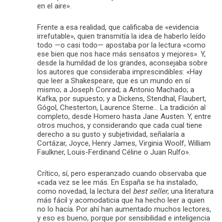
en el aire».
Frente a esa realidad, que calificaba de «evidencia
irrefutable», quien transmitía la idea de haberlo leído
todo —o casi todo— apostaba por la lectura «como
ese bien que nos hace más sensatos y mejores». Y,
desde la humildad de los grandes, aconsejaba sobre
los autores que consideraba imprescindibles: «Hay
que leer a Shakespeare, que es un mundo en sí
mismo; a Joseph Conrad; a Antonio Machado; a
Kafka, por supuesto; y a Dickens, Stendhal, Flaubert,
Gógol, Chesterton, Laurence Sterne… La tradición al
completo, desde Homero hasta Jane Austen. Y, entre
otros muchos, y considerando que cada cual tiene
derecho a su gusto y subjetividad, señalaría a
Cortázar, Joyce, Henry James, Virginia Woolf, William
Faulkner, Louis-Ferdinand Céline o Juan Rulfo».
Crítico, sí, pero esperanzado cuando observaba que
«cada vez se lee más. En España se ha instalado,
como novedad, la lectura del
best seller
, una literatura
más fácil y acomodaticia que ha hecho leer a quien
no lo hacía. Por ahí han aumentado muchos lectores,
y eso es bueno, porque por sensibilidad e inteligencia