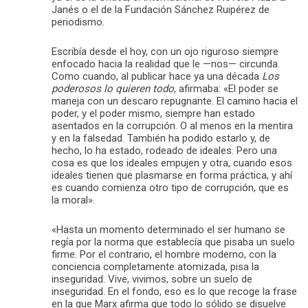
Janés o el de la Fundación Sánchez Ruipérez de
periodismo.
Escribía desde el hoy, con un ojo riguroso siempre
enfocado hacia la realidad que le —nos— circunda.
Como cuando, al publicar hace ya una década
Los
poderosos lo quieren todo
, afirmaba: «El poder se
maneja con un descaro repugnante. El camino hacia el
poder, y el poder mismo, siempre han estado
asentados en la corrupción. O al menos en la mentira
y en la falsedad. También ha podido estarlo y, de
hecho, lo ha estado, rodeado de ideales. Pero una
cosa es que los ideales empujen y otra, cuando esos
ideales tienen que plasmarse en forma práctica, y ahí
es cuando comienza otro tipo de corrupción, que es
la moral».
«Hasta un momento determinado el ser humano se
regía por la norma que establecía que pisaba un suelo
firme. Por el contrario, el hombre moderno, con la
conciencia completamente atomizada, pisa la
inseguridad. Vive, vivimos, sobre un suelo de
inseguridad. En el fondo, eso es lo que recoge la frase
en la que Marx afirma que todo lo sólido se disuelve