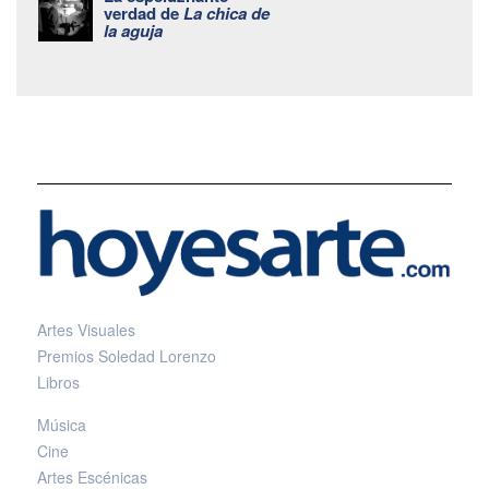
verdad de
La chica de
la aguja
Artes Visuales
Premios Soledad Lorenzo
Libros
Música
Cine
Artes Escénicas