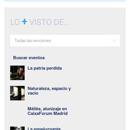
+
LO
VISTO DE...
Todas las secciones
Buscar eventos
La patria perdida
Naturaleza, espacio y
vacío
Méliès, alunizaje en
CaixaForum Madrid
La espeluznante