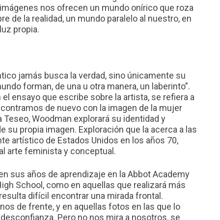
us imágenes nos ofrecen un mundo onírico que roza
re de la realidad, un mundo paralelo al nuestro, en
luz propia.
ntico jamás busca la verdad, sino únicamente su
mundo forman, de una u otra manera, un laberinto”.
el ensayo que escribe sobre la artista, se refiera a
encontramos de nuevo con la imagen de la mujer
a Teseo, Woodman explorará su identidad y
e su propia imagen. Exploración que la acerca a las
te artístico de Estados Unidos en los años 70,
 al arte feminista y conceptual.
a en sus años de aprendizaje en la Abbot Academy
igh School, como en aquellas que realizará más
esulta difícil encontrar una mirada frontal.
s de frente, y en aquellas fotos en las que lo
 desconfianza. Pero no nos mira a nosotros, se