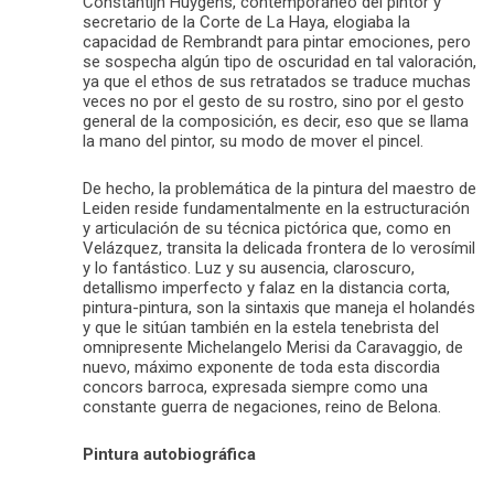
Constantijn Huygens, contemporáneo del pintor y
secretario de la Corte de La Haya, elogiaba la
capacidad de Rembrandt para pintar emociones, pero
se sospecha algún tipo de oscuridad en tal valoración,
ya que el ethos de sus retratados se traduce muchas
veces no por el gesto de su rostro, sino por el gesto
general de la composición, es decir, eso que se llama
la mano del pintor, su modo de mover el pincel.
De hecho, la problemática de la pintura del maestro de
Leiden reside fundamentalmente en la estructuración
y articulación de su técnica pictórica que, como en
Velázquez, transita la delicada frontera de lo verosímil
y lo fantástico. Luz y su ausencia, claroscuro,
detallismo imperfecto y falaz en la distancia corta,
pintura-pintura, son la sintaxis que maneja el holandés
y que le sitúan también en la estela tenebrista del
omnipresente Michelangelo Merisi da Caravaggio, de
nuevo, máximo exponente de toda esta discordia
concors barroca, expresada siempre como una
constante guerra de negaciones, reino de Belona.
Pintura autobiográfica