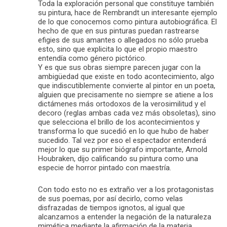
Toda la exploración personal que constituye también
su pintura, hace de Rembrandt un interesante ejemplo
de lo que conocemos como pintura autobiográfica. El
hecho de que en sus pinturas puedan rastrearse
efigies de sus amantes o allegados no sólo prueba
esto, sino que explicita lo que el propio maestro
entendía como género pictórico.
Y es que sus obras siempre parecen jugar con la
ambigüedad que existe en todo acontecimiento, algo
que indiscutiblemente convierte al pintor en un poeta,
alguien que precisamente no siempre se atiene a los
dictámenes más ortodoxos de la verosimilitud y el
decoro (reglas ambas cada vez más obsoletas), sino
que selecciona el brillo de los acontecimientos y
transforma lo que sucedió en lo que hubo de haber
sucedido. Tal vez por eso el espectador entenderá
mejor lo que su primer biógrafo importante, Arnold
Houbraken, dijo calificando su pintura como una
especie de horror pintado con maestría.
Con todo esto no es extraño ver a los protagonistas
de sus poemas, por así decirlo, como velas
disfrazadas de tiempos ignotos, al igual que
alcanzamos a entender la negación de la naturaleza
mimética mediante la afirmación de la materia