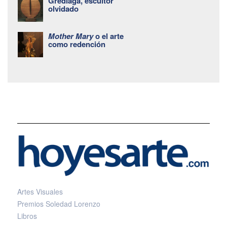
Grediaga, escultor
olvidado
Mother Mary
o el arte
como redención
Artes Visuales
Premios Soledad Lorenzo
Libros