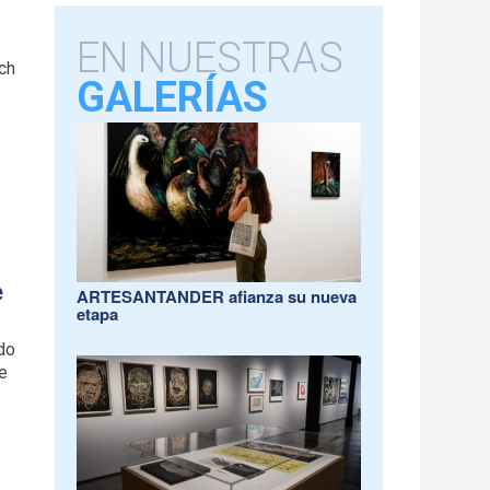
EN NUESTRAS
rch
GALERÍAS
.
e
ARTESANTANDER afianza su nueva
etapa
ado
e