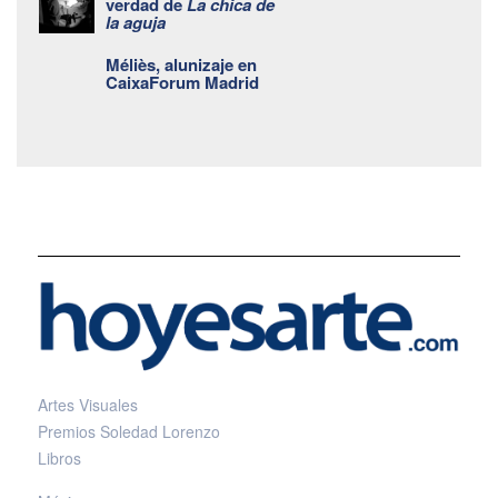
verdad de
La chica de
la aguja
Méliès, alunizaje en
CaixaForum Madrid
Artes Visuales
Premios Soledad Lorenzo
Libros