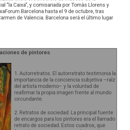
al ”la Caixa”, y comisariada por Tomàs Llorens y
ixaForum Barcelona hasta el 9 de octubre, tras
armen de Valencia. Barcelona será el último lugar
aciones de pintores
1. Autorretratos. El autorretrato testimonia la
importancia de la conciencia subjetiva –raíz
del artista moderno– y la voluntad de
reafirmar la propia imagen frente al mundo
circundante.
2. Retratos de sociedad. La principal fuente
de encargos para los pintores era el llamado
retrato de sociedad. Estos cuadros, que