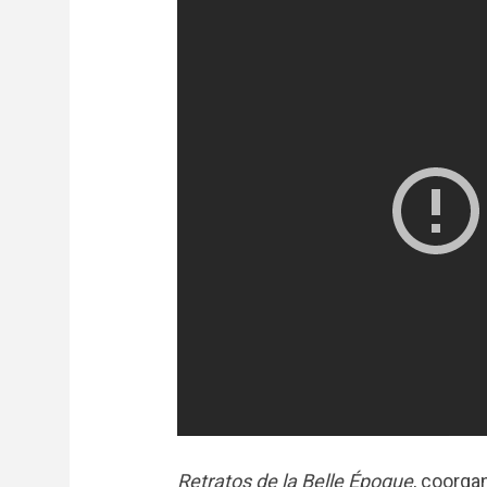
Retratos de la Belle Époque
, coorga