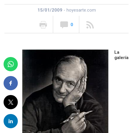
15/01/2009
- hoyesarte.com
0
La
galería