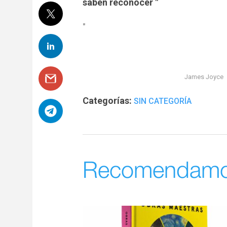
saben reconocer
"
La irresponsabilidad es parte del placer del
Es la parte que las escuelas no saben recon
James Joyce
Categorías:
SIN CATEGORÍA
Recomendam