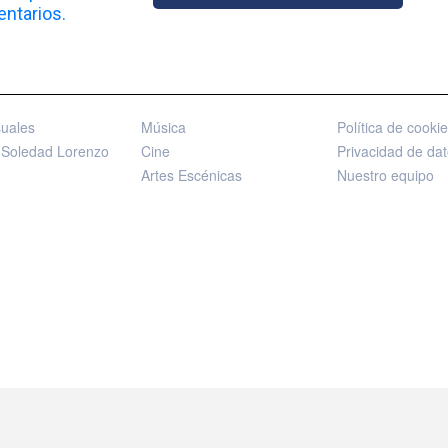
ntarios.
suales
Música
Política de cooki
 Soledad Lorenzo
Cine
Privacidad de da
Artes Escénicas
Nuestro equipo