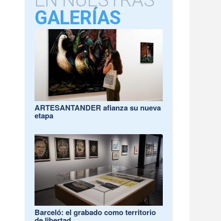
EN NUESTRAS
GALERÍAS
ARTESANTANDER afianza su nueva
etapa
Barceló: el grabado como territorio
de libertad