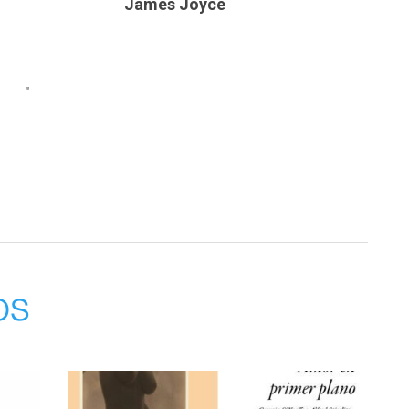
 " James Joyce
 arte.
"
ocer
os