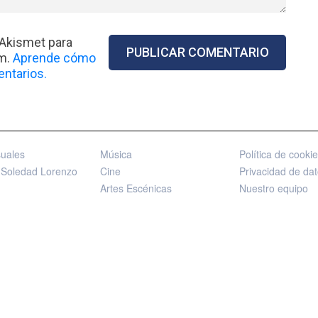
 Akismet para
am.
Aprende cómo
ntarios.
suales
Música
Política de cooki
 Soledad Lorenzo
Cine
Privacidad de da
Artes Escénicas
Nuestro equipo