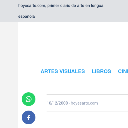
hoyesarte.com, primer diario de arte en lengua
española
Los tiempos 
ARTES VISUALES
LIBROS
CIN
Thomas Nöll
10/12/2008
- hoyesarte.com
La preocupación por los procesos de deterioro social en que 
reflexión acentuadamente crítica sobre las consecuencias de
miramos.