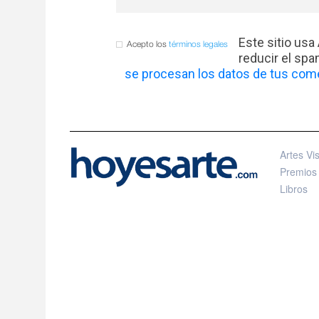
Este sitio usa
Acepto los
términos legales
reducir el sp
se procesan los datos de tus come
Artes Vi
Premios
Libros