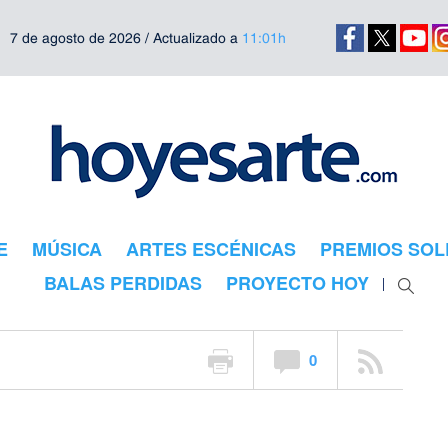
7 de agosto de 2026 / Actualizado a
11:01h
dorados de
E
MÚSICA
ARTES ESCÉNICAS
PREMIOS SOL
e
BALAS PERDIDAS
PROYECTO HOY
0
se ven envueltas las culturas indígenas es una constante en la obra de 
l progreso material en un mundo que agoniza y sobre la indiferencia co