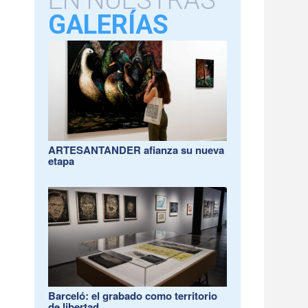
EN NUESTRAS
GALERÍAS
ARTESANTANDER afianza su nueva
etapa
Barceló: el grabado como territorio
de libertad