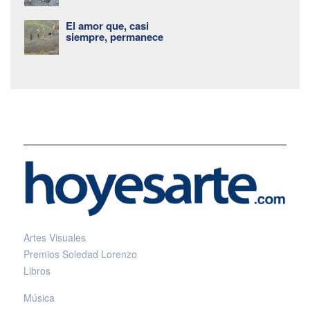
El amor que, casi
siempre, permanece
Artes Visuales
Premios Soledad Lorenzo
Libros
Música