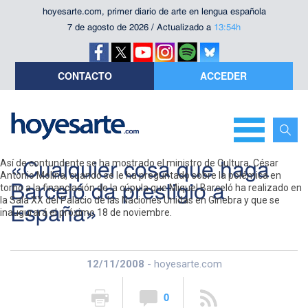
hoyesarte.com, primer diario de arte en lengua española
7 de agosto de 2026 / Actualizado a
13:54h
CONTACTO
ACCEDER
«Cualquier cosa que haga
Así de contundente se ha mostrado el ministro de Cultura, César
Antonio Molina, cuando se le ha preguntado sobre la polémica en
Barceló da prestigio a
torno a la financiación de la cúpula que Miquel Barceló ha realizado en
la Sala XX del Palacio de las Naciones Unidas en Ginebra y que se
España»
inaugurará el próximo 18 de noviembre.
12/11/2008
- hoyesarte.com
0