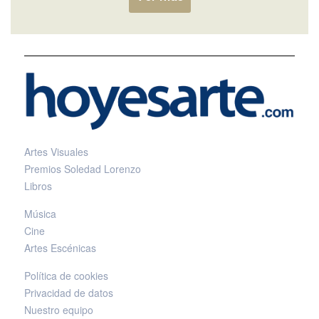
Artes Visuales
Premios Soledad Lorenzo
Libros
Música
Cine
Artes Escénicas
Política de cookies
Privacidad de datos
Nuestro equipo