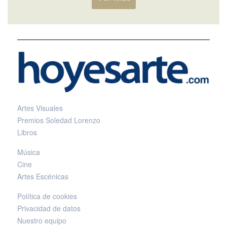
Artes Visuales
Premios Soledad Lorenzo
Libros
Música
Cine
Artes Escénicas
Política de cookies
Privacidad de datos
Nuestro equipo