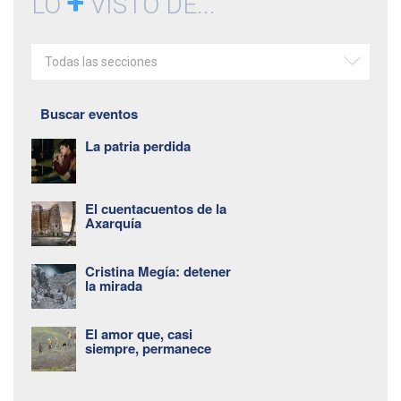
+
LO
VISTO DE...
Todas las secciones
Buscar eventos
La patria perdida
El cuentacuentos de la
Axarquía
Cristina Megía: detener
la mirada
El amor que, casi
siempre, permanece