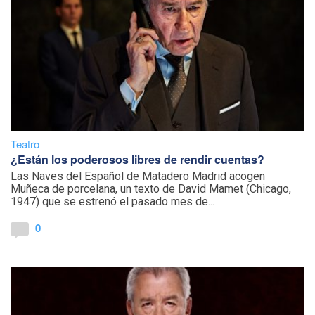
Teatro
¿Están los poderosos libres de rendir cuentas?
Las Naves del Español de Matadero Madrid acogen
Muñeca de porcelana, un texto de David Mamet (Chicago,
1947) que se estrenó el pasado mes de...
0