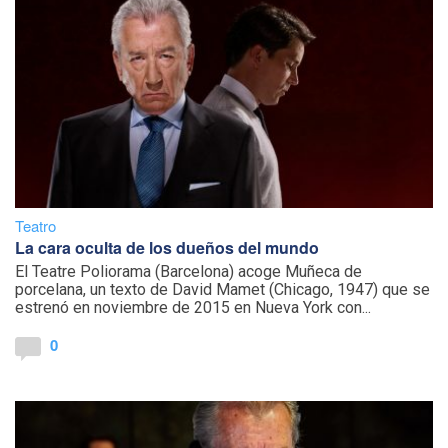
Teatro
La cara oculta de los dueños del mundo
El Teatre Poliorama (Barcelona) acoge Muñeca de
porcelana, un texto de David Mamet (Chicago, 1947) que se
estrenó en noviembre de 2015 en Nueva York con...
0