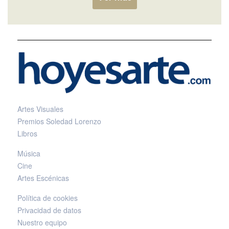
Artes Visuales
Premios Soledad Lorenzo
Libros
Música
Cine
Artes Escénicas
Política de cookies
Privacidad de datos
Nuestro equipo