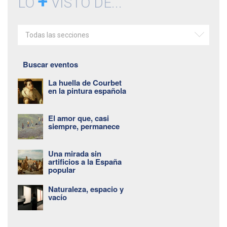
+
LO
VISTO DE...
Todas las secciones
Buscar eventos
La huella de Courbet
en la pintura española
El amor que, casi
siempre, permanece
Una mirada sin
artificios a la España
popular
Naturaleza, espacio y
vacío