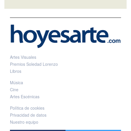
Artes Visuales
Premios Soledad Lorenzo
Libros
Música
Cine
Artes Escénicas
Política de cookies
Privacidad de datos
Nuestro equipo