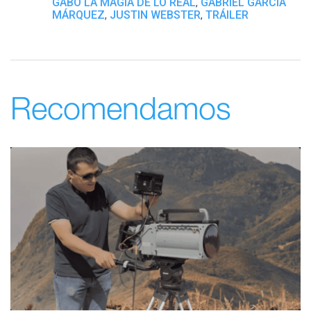
GABO LA MAGIA DE LO REAL
GABRIEL GARCÍA
,
MÁRQUEZ
JUSTIN WEBSTER
TRÁILER
,
,
Recomendamos