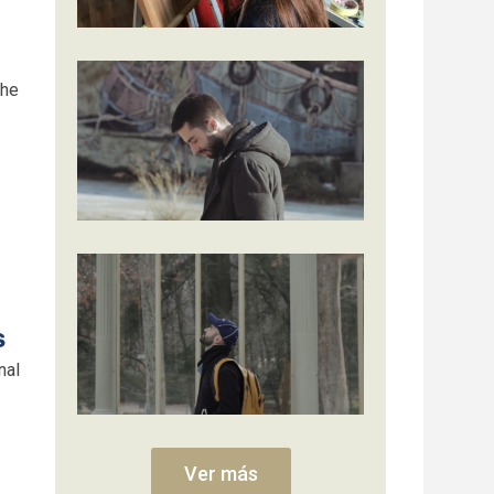
The
s
nal
Ver más