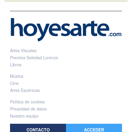
Artes Visuales
Premios Soledad Lorenzo
Libros
Música
Cine
Artes Escénicas
Política de cookies
Privacidad de datos
Nuestro equipo
CONTACTO
ACCEDER