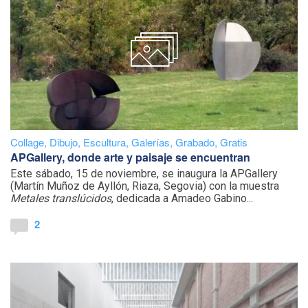
Collage
,
Dibujo
,
Escultura
,
Galerías
,
Grabado
,
Gratis
APGallery, donde arte y paisaje se encuentran
Este sábado, 15 de noviembre, se inaugura la APGallery
(Martín Muñoz de Ayllón, Riaza, Segovia) con la muestra
Metales translúcidos
, dedicada a Amadeo Gabino...
2