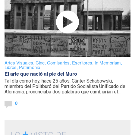
Artes Visuales
,
Cine
,
Comisarios
,
Escritores
,
In Memoriam
,
Libros
,
Patrimonio
El arte que nació al pie del Muro
Tal día como hoy, hace 25 años, Günter Schabowski,
miembro del Politburó del Partido Socialista Unificado de
Alemania, pronunciaba dos palabras que cambiarían el...
0
+