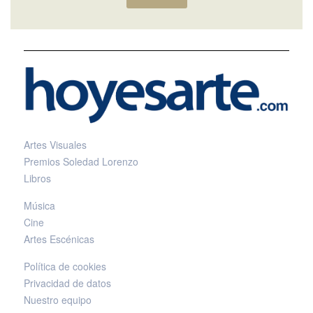
Artes Visuales
Premios Soledad Lorenzo
Libros
Música
Cine
Artes Escénicas
Política de cookies
Privacidad de datos
Nuestro equipo