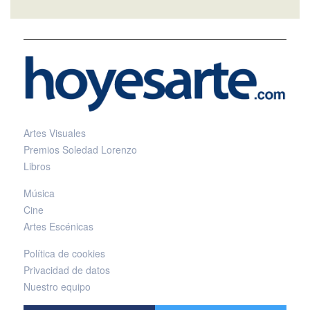
Artes Visuales
Premios Soledad Lorenzo
Libros
Música
Cine
Artes Escénicas
Política de cookies
Privacidad de datos
Nuestro equipo