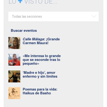
+
LO
VISTO DE...
Todas las secciones
Buscar eventos
Calle Málaga
: ¡Grande
Carmen Maura!
«Me interesa lo grande
que se esconde tras lo
pequeño»
‘Madre e hijo’, amor
enfermo y sin límites
Poemas para la vida:
Haikus de Basho