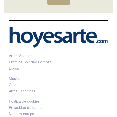
Artes Visuales
Premios Soledad Lorenzo
Libros
Música
Cine
Artes Escénicas
Política de cookies
Privacidad de datos
Nuestro equipo