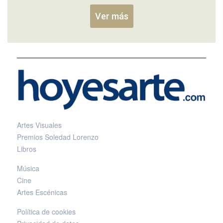
Ver más
Artes Visuales
Premios Soledad Lorenzo
Libros
Música
Cine
Artes Escénicas
Política de cookies