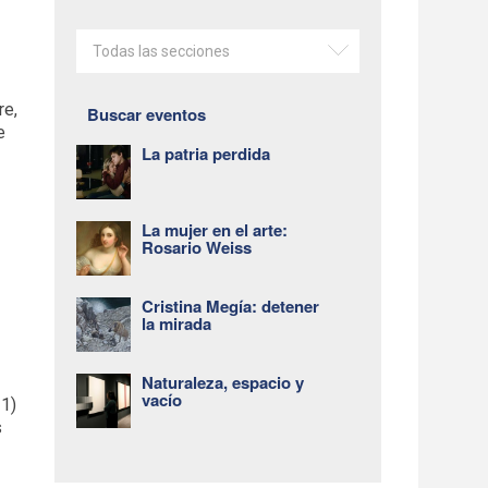
Todas las secciones
re,
Buscar eventos
e
La patria perdida
La mujer en el arte:
Rosario Weiss
Cristina Megía: detener
la mirada
Naturaleza, espacio y
vacío
31)
s