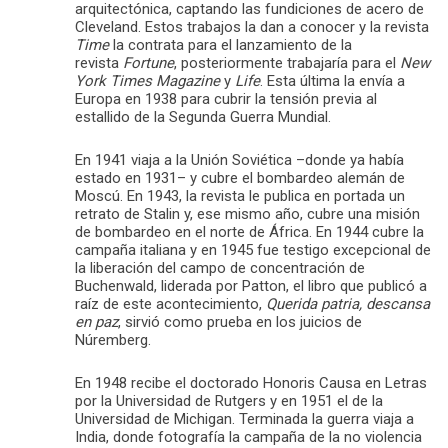
arquitectónica, captando las fundiciones de acero de
Cleveland. Estos trabajos la dan a conocer y la revista
Time
la contrata para el lanzamiento de la
revista
Fortune
, posteriormente trabajaría para el
New
York Times Magazine
y
Life
. Esta última la envía a
Europa en 1938 para cubrir la tensión previa al
estallido de la Segunda Guerra Mundial.
En 1941 viaja a la Unión Soviética –donde ya había
estado en 1931– y cubre el bombardeo alemán de
Moscú. En 1943, la revista le publica en portada un
retrato de Stalin y, ese mismo año, cubre una misión
de bombardeo en el norte de África. En 1944 cubre la
campaña italiana y en 1945 fue testigo excepcional de
la liberación del campo de concentración de
Buchenwald, liderada por Patton, el libro que publicó a
raíz de este acontecimiento,
Querida patria, descansa
en paz
, sirvió como prueba en los juicios de
Núremberg.
En 1948 recibe el doctorado Honoris Causa en Letras
por la Universidad de Rutgers y en 1951 el de la
Universidad de Michigan. Terminada la guerra viaja a
India, donde fotografía la campaña de la no violencia