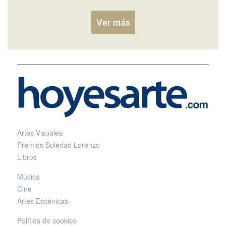
Ver más
Artes Visuales
Premios Soledad Lorenzo
Libros
Música
Cine
Artes Escénicas
Política de cookies