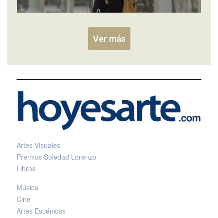
Ver más
Artes Visuales
Premios Soledad Lorenzo
Libros
Música
Cine
Artes Escénicas